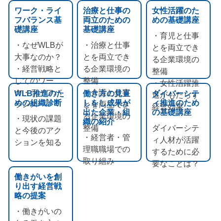
ワーク・ライ
治療と仕事の
女性活躍のた
フバランス基
両立のための
めの基礎講座
礎講座
基礎講座
・育児と仕事
・なぜWLBが
・治療と仕事
とを両立でき
大事なのか？
とを両立でき
る企業環境の
・経営戦略と
る企業環境の
整備
してのワー
整備
・女性活躍推
ク・ライフバ
・介護と仕事
WLB推進のた
働き方の見直
ダイバーシテ
進がもたらす
めの組織診断
しをし成果が
ィ推進のため
ランス
とを両立でき
経営効果
出た企業・組
の基礎講座
る企業環境の
・現状の課題
織の紹介
整備
ダイバーシテ
と今後のアク
・経営者・管
ィ人材が活躍
ションを知る
理職職場での
するために必
取り組み
要なことは？
働きがいを創
り出す経営戦
略の提案
・働きがいの