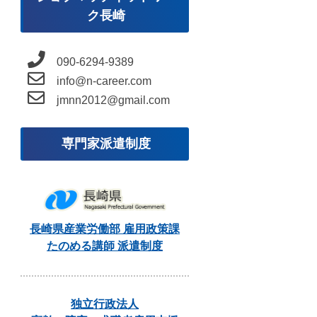
ク長崎
090-6294-9389
info@n-career.com
jmnn2012@gmail.com
専門家派遣制度
長崎県産業労働部 雇用政策課
たのめる講師 派遣制度
独立行政法人