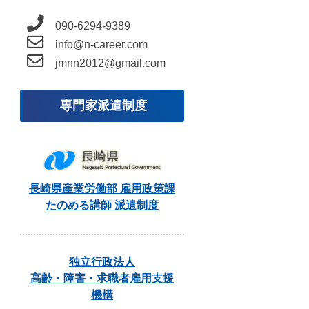
090-6294-9389
info@n-career.com
jmnn2012@gmail.com
専門家派遣制度
長崎県産業労働部 雇用政策課
たのめる講師 派遣制度
独立行政法人
高齢・障害・求職者雇用支援
機構