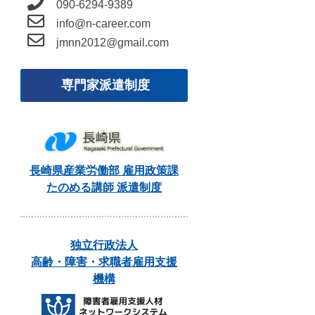
090-6294-9389
info@n-career.com
jmnn2012@gmail.com
専門家派遣制度
長崎県産業労働部 雇用政策課
たのめる講師 派遣制度
独立行政法人
高齢・障害・求職者雇用支援
機構