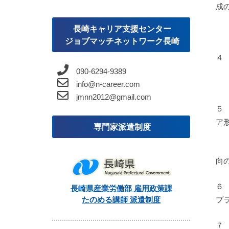
成
長崎キャリア支援センター
ジョブマッチネットワーク長崎
４
090-6294-9389
info@n-career.com
jmnn2012@gmail.com
５
ア
専門家派遣制度
向
６
長崎県産業労働部 雇用政策課
プ
たのめる講師 派遣制度
７