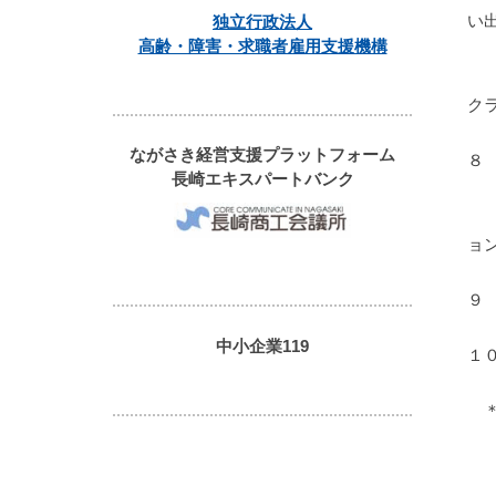
い
独立行政法人
高齢・障害・求職者雇用支援機構
ク
ながさき経営支援プラットフォーム
８
長崎エキスパートバンク
（
ョ
９
中小企業119
１
＊