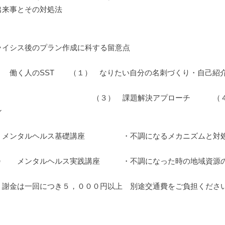
出来事とその対処法
・クライシスプランの作成
ライシス後のプラン作成に科する留意点
 働く人のSST （１） なりたい自分の名刺づくり・自己
３） 課題解決アプローチ （４） 自分の強
ン
 メンタルヘルス基礎講座 ・不調になるメカニズムと対
０ メンタルヘルス実践講座 ・不調になった時の地域資源
謝金は一回につき５，０００円以上 別途交通費をご負担くださ