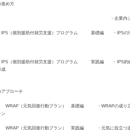
の進め方
・企業内ジョブコーチ実
 IPS（個別援助付就労支援）プログラム 基礎編 ・IPS
・動機づけ面接
 IPS（個別援助付就労支援）プログラム 実践編 ・IPS
形成
・レジリアンスの
のアプローチ
 WRAP（元気回復行動プラン） 基礎編 ・WRAPの成
ラン
 WRAP（元気回復行動プラン） 実践編 ・元気に役立つ