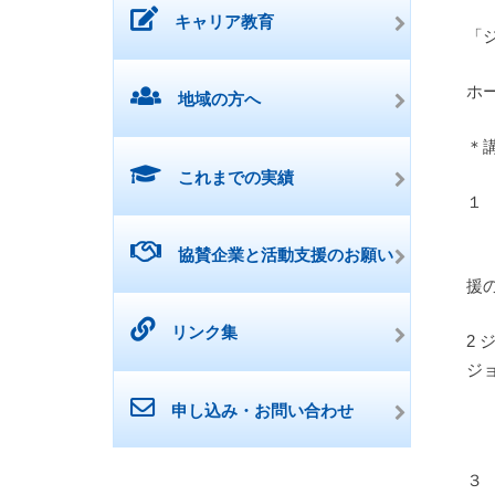
キャリア教育
「
ホ
地域の方へ
＊
これまでの実績
１
協賛企業と活動支援のお願い
援
リンク集
2
ジ
申し込み・お問い合わせ
３